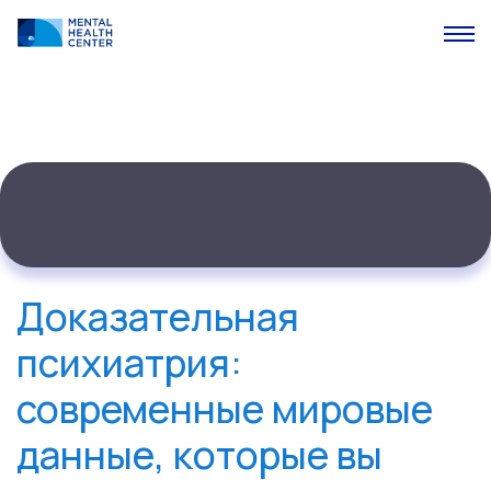
Доказательная
психиатрия:
современные мировые
данные, которые вы